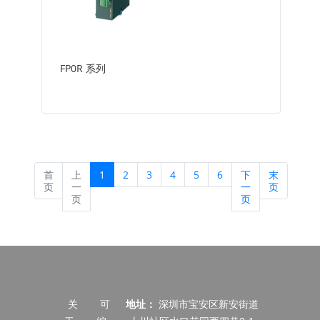
FP0R 系列
首
上
1
2
3
4
5
6
下
末
页
一
一
页
页
页
关
可
地址：
深圳市宝安区新安街道