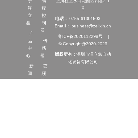
于
编
上川社区水口花园西四巷2-1
泽
程
号
立
控
电话：
0755-61301503
鑫
制
Email：
business@zelixin.cn
器
产
粤ICP备2020112298号
|
品
传
© Copyright@2020-2026
中
感
版权所有：
深圳市泽立鑫自动
心
器
化设备有限公司
新
变
闻
频
资
器
讯
伺
服
服
务
电
支
机
持
触
合
摸