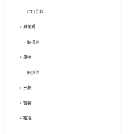
- 供电导轨
+
威纶通
- 触摸屏
+
显控
- 触摸屏
+
三菱
+
雷赛
+
嘉准