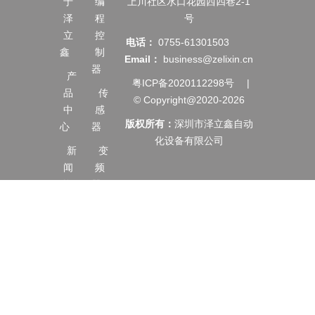
于
编
上川社区水口花园西四巷2-1
泽
程
号
立
控
电话：
0755-61301503
鑫
制
Email：
business@zelixin.cn
器
产
粤ICP备2020112298号
|
品
传
© Copyright@2020-2026
中
感
版权所有：
深圳市泽立鑫自动
心
器
化设备有限公司
新
变
闻
频
资
器
讯
伺
服
服
务
电
支
机
持
触
合
摸