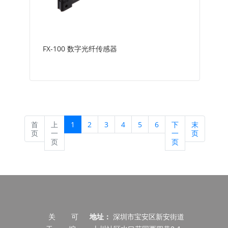
FX-100 数字光纤传感器
首
上
1
2
3
4
5
6
下
末
页
一
一
页
页
页
关
可
地址：
深圳市宝安区新安街道