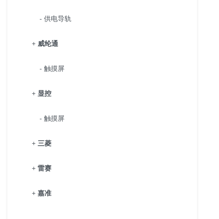
- 供电导轨
+
威纶通
- 触摸屏
+
显控
- 触摸屏
+
三菱
+
雷赛
+
嘉准