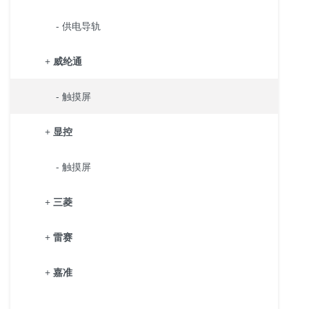
- 供电导轨
+
威纶通
- 触摸屏
+
显控
- 触摸屏
+
三菱
+
雷赛
+
嘉准