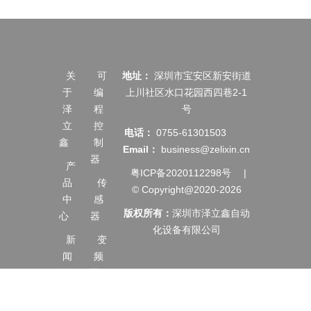
关
可
地址：
深圳市宝安区新安街道
于
编
上川社区水口花园西四巷2-1
泽
程
号
立
控
电话：
0755-61301503
鑫
制
Email：
business@zelixin.cn
器
产
粤ICP备2020112298号
|
品
传
© Copyright@2020-2026
中
感
版权所有：
深圳市泽立鑫自动
心
器
化设备有限公司
新
变
闻
频
资
器
讯
伺