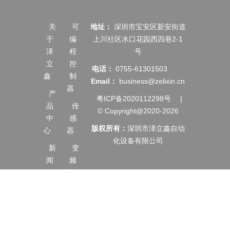
关
可
地址：
深圳市宝安区新安街道
于
编
上川社区水口花园西四巷2-1
泽
程
号
立
控
电话：
0755-61301503
鑫
制
Email：
business@zelixin.cn
器
产
粤ICP备2020112298号
|
品
传
© Copyright@2020-2026
中
感
版权所有：
深圳市泽立鑫自动
心
器
化设备有限公司
新
变
闻
频
资
器
讯
伺
服
服
务
电
支
机