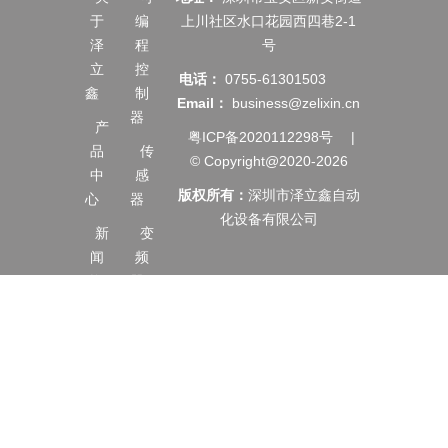
于
编
上川社区水口花园西四巷2-1
泽
程
号
立
控
电话：
0755-61301503
鑫
制
Email：
business@zelixin.cn
器
产
粤ICP备2020112298号
|
品
传
© Copyright@2020-2026
中
感
版权所有：
深圳市泽立鑫自动
心
器
化设备有限公司
新
变
闻
频
资
器
讯
伺
服
服
务
电
支
机
持
触
合
摸