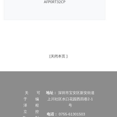
AFP0RT32CP
[关闭本页 ]
关
可
地址：
深圳市宝安区新安街道
于
编
上川社区水口花园西四巷2-1
泽
程
号
立
控
电话：
0755-61301503