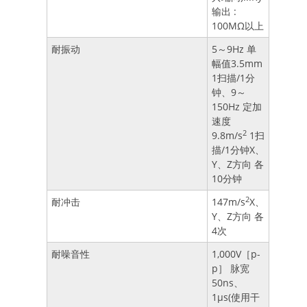
输出 :
100MΩ以上
耐振动
5～9Hz 单
幅值3.5mm
1扫描/1分
钟、9～
150Hz 定加
速度
2
9.8m/s
1扫
描/1分钟X、
Y、Z方向 各
10分钟
2
耐冲击
147m/s
X、
Y、Z方向 各
4次
耐噪音性
1,000V［p-
p］ 脉宽
50ns、
1μs(使用干