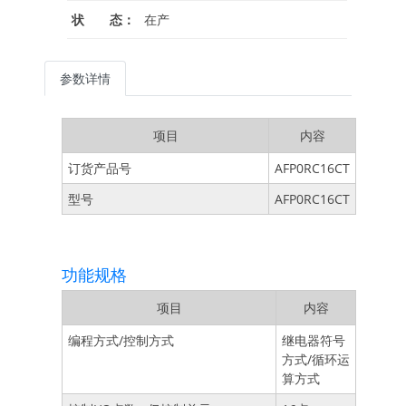
状 态：
在产
参数详情
项目
内容
订货产品号
AFP0RC16CT
型号
AFP0RC16CT
功能规格
项目
内容
编程方式/控制方式
继电器符号
方式/循环运
算方式