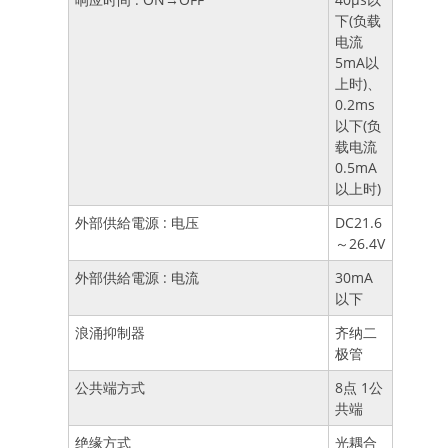
下(负载
电流
5mA以
上时)、
0.2ms
以下(负
载电流
0.5mA
以上时)
外部供給電源 : 电压
DC21.6
～26.4V
外部供給電源 : 电流
30mA
以下
浪涌抑制器
齐纳二
极管
公共端方式
8点 1公
共端
绝缘方式
光耦合