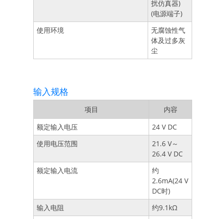
扰仿真器)
(电源端子)
使用环境
无腐蚀性气
体及过多灰
尘
输入规格
项目
内容
额定输入电压
24 V DC
使用电压范围
21.6 V～
26.4 V DC
额定输入电流
约
2.6mA(24 V
DC时)
输入电阻
约9.1kΩ