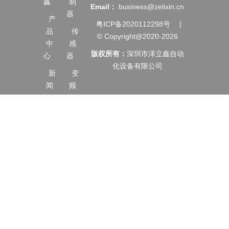
鑫
制
Email：
business@zelixin.cn
器
产
粤ICP备2020112298号
|
品
传
© Copyright@2020-2026
中
感
版权所有：
深圳市泽立鑫自动
心
器
化设备有限公司
新
变
闻
频
资
器
讯
伺
服
服
务
电
支
机
持
触
合
摸
作
屏
建
马
议
达/