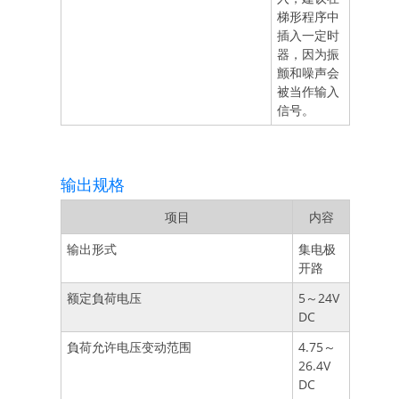
梯形程序中
插入一定时
器，因为振
颤和噪声会
被当作输入
信号。
输出规格
项目
内容
输出形式
集电极
开路
额定負荷电压
5～24V
DC
負荷允许电压变动范围
4.75～
26.4V
DC