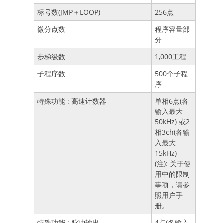
标号数(JMP＋LOOP)
256点
微分点数
程序容量部
分
步梯级数
1,000工程
子程序数
500个子程
序
特殊功能 : 高速计数器
单相6点(各
输入最大
50kHz) 或2
相3ch(各输
入最大
15kHz)
(注): 关于使
用中的限制
事项，请参
照用户手
册。
特殊功能 : 脉冲输出
4点(各输入