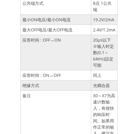
公共端方式
8点 1公共
端
最小ON电压/最小ON电流
19.2V/2mA
最大OFF电压/最大OFF电流
2.4V/1.2mA
应答时间 : OFF→ON
20μs以下
※输入时定
数(0.1～
64ms)設定
可能
应答时间 : ON→OFF
同上
绝缘方式
光耦合器
备注
X0～X7为高
速计数输
入，有很快
的响应时
间。如果用
作正常的输
入，建议在