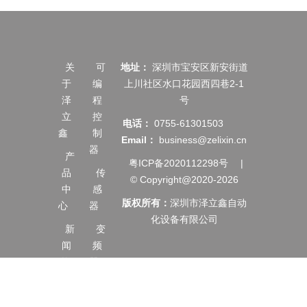
关
可
地址：
深圳市宝安区新安街道
于
编
上川社区水口花园西四巷2-1
泽
程
号
立
控
电话：
0755-61301503
鑫
制
Email：
business@zelixin.cn
器
产
粤ICP备2020112298号
|
品
传
© Copyright@2020-2026
中
感
版权所有：
深圳市泽立鑫自动
心
器
化设备有限公司
新
变
闻
频
资
器
讯
伺
服
服