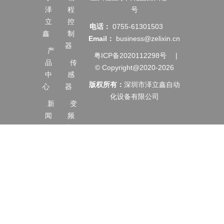
泽
程
号
立
控
电话：
0755-61301503
鑫
制
Email：
business@zelixin.cn
器
产
粤ICP备2020112298号
|
品
传
© Copyright@2020-2026
中
感
版权所有：
深圳市泽立鑫自动
心
器
化设备有限公司
新
变
闻
频
资
器
讯
伺
服
服
务
电
支
机
持
触
合
摸
作
屏