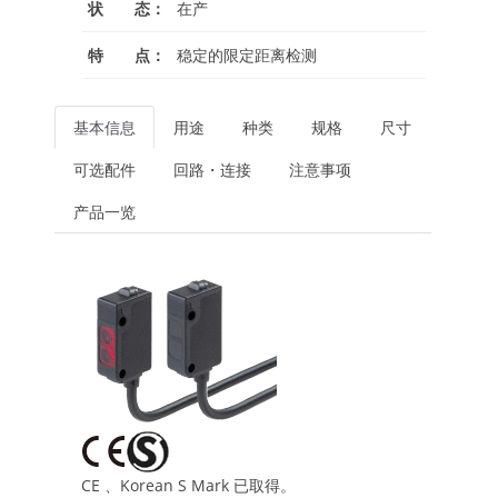
状 态：
在产
特 点：
稳定的限定距离检测
基本信息
用途
种类
规格
尺寸
可选配件
回路・连接
注意事项
产品一览
CE 、Korean S Mark 已取得。