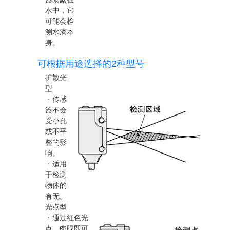
水中，它
可能会检
测水滴本
身。
可根据用途选择的2种型号
扩散光
型
・传感
器不会
受小孔
或不平
整的影
响。
・适用
于检测
物体的
有无。
光点型
・通过红色光
点，肉眼即可