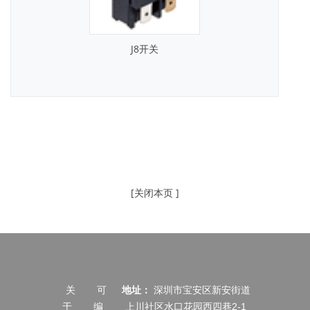
J8开关
[关闭本页 ]
关
可
地址：
深圳市宝安区新安街道
于
编
上川社区水口花园西四巷2-1