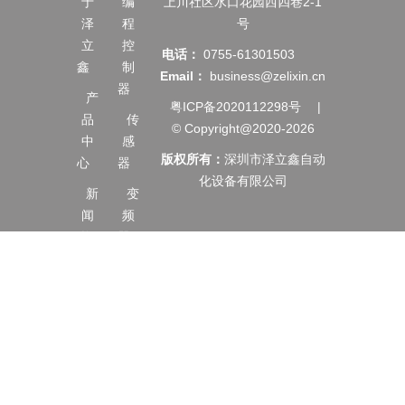
于
编
上川社区水口花园西四巷2-1
泽
程
号
立
控
电话：
0755-61301503
鑫
制
Email：
business@zelixin.cn
器
产
粤ICP备2020112298号
|
品
传
© Copyright@2020-2026
中
感
版权所有：
深圳市泽立鑫自动
心
器
化设备有限公司
新
变
闻
频
资
器
讯
伺
服
服
务
电
支
机
持
触
合
摸