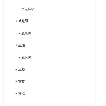
- 供电导轨
+
威纶通
- 触摸屏
+
显控
- 触摸屏
+
三菱
+
雷赛
+
嘉准