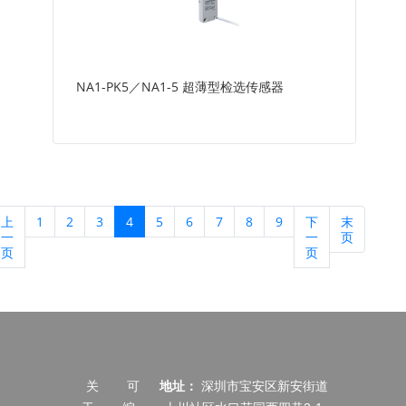
NA1-PK5／NA1-5 超薄型检选传感器
上
1
2
3
4
5
6
7
8
9
下
末
一
一
页
页
页
关
可
地址：
深圳市宝安区新安街道